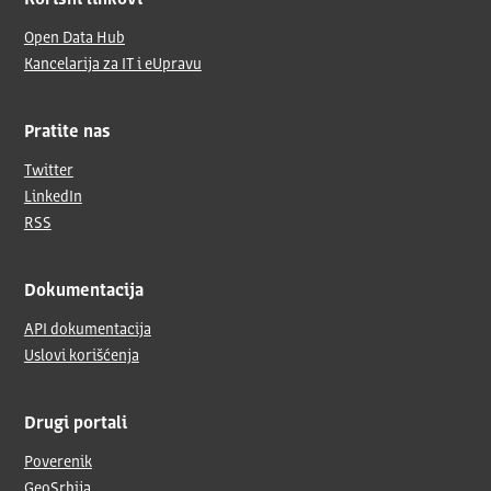
Korisni linkovi
Open Data Hub
Kancelarija za IT i eUpravu
Pratite nas
Twitter
LinkedIn
RSS
Dokumentacija
API dokumentacija
Uslovi korišćenja
Drugi portali
Poverenik
GeoSrbija