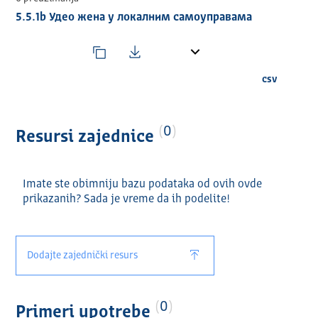
5.5.1b Удео жена у локалним самоуправама
csv
0
Resursi zajednice
Imate ste obimniju bazu podataka od ovih ovde
prikazanih? Sada je vreme da ih podelite!
Dodajte zajednički resurs
0
Primeri upotrebe