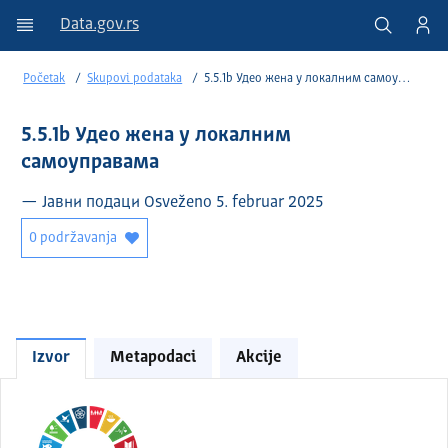
Data.gov.rs
Početak
Skupovi podataka
5.5.1b Удео жена у локалним самоуправама
5.5.1b Удео жена у локалним
самоуправама
— Јавни подаци Osveženo 5. februar 2025
0 podržavanja
Izvor
Metapodaci
Akcije