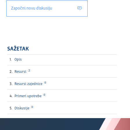
Započni novu diskusiju
SAŽETAK
Opis
2
Resursi
0
Resursi zajednice
0
Primeri upotrebe
0
Diskusije