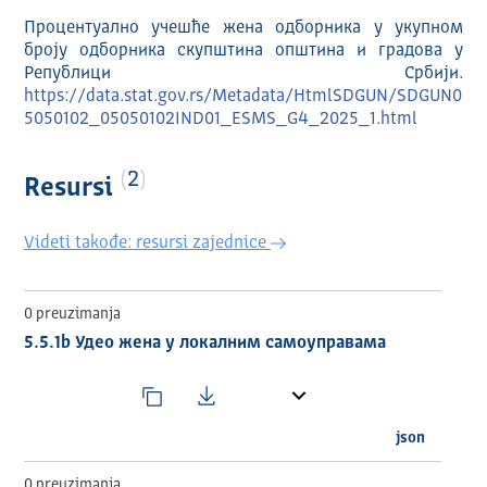
Процентуално учешће жена одборника у укупном
броју одборника скупштина општина и градова у
Републици Србији.
https://data.stat.gov.rs/Metadata/HtmlSDGUN/SDGUN0
5050102_05050102IND01_ESMS_G4_2025_1.html
2
Resursi
Videti takođe: resursi zajednice
0 preuzimanja
5.5.1b Удео жена у локалним самоуправама
json
0 preuzimanja